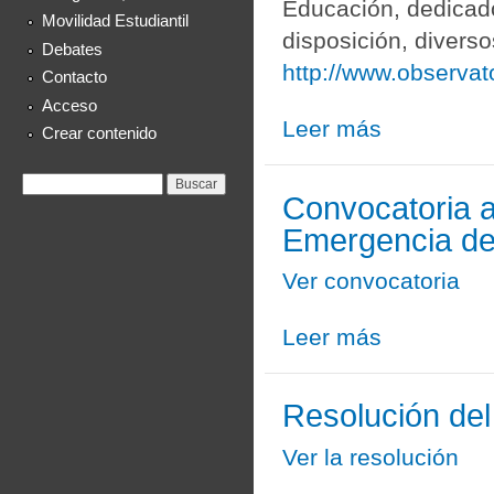
Educación, dedicado
Movilidad Estudiantil
disposición, divers
Debates
http://www.observa
Contacto
Acceso
Leer más
sobre Observatorio
Crear contenido
Formulario de
Buscar
Convocatoria a
búsqueda
Emergencia de
Ver convocatoria
Leer más
sobre Convocatori
Resolución del
Ver la resolución