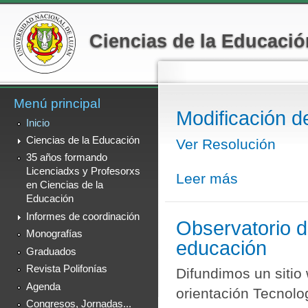
Menú secundario
Pa
co
Ciencias de la Educació
pr
Menú principal
Modificación d
Inicio
Ciencias de la Educación
Ver Resolución
35 años formando
Licenciadxs y Profesorxs
Leer más
sobre Modificació
en Ciencias de la
Educación
Informes de coordinación
Observatorio d
Monografías
educación
Graduados
Revista Polifonías
Difundimos un sitio
Agenda
orientación Tecnolo
Congresos, Jornadas...