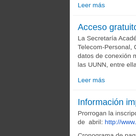
Leer más
sobre Resolución 
Acceso gratuito
La Secretaría Acad
Telecom-Personal, 
datos de conexión m
las UUNN, entre el
Leer más
sobre Acceso gratu
Información i
Prorrogan la inscrip
de abril:
http://www
Cronograma de pago