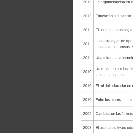
2012
La argumentación en lo
2012
Educación a distancia: 
2011
El uso de la tecnologí
Las estrategias de apr
2011
estudio de tres casos:
2011
Una mirada a la tecnol
Un recorrido por las r
2010
latinoamericanos.
2010
El rol del educador en 
2010
Entre los muros...un lím
2009
Cambios en las formas d
2008
El uso del software ed