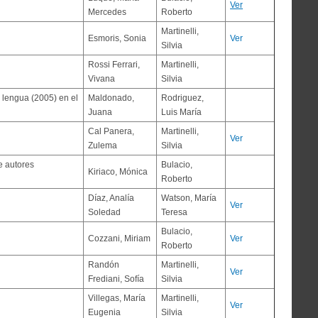
Ver
Mercedes
Roberto
Martinelli,
Esmoris, Sonia
Ver
Silvia
Rossi Ferrari,
Martinelli,
Vivana
Silvia
 lengua (2005) en el
Maldonado,
Rodriguez,
Juana
Luis María
Cal Panera,
Martinelli,
Ver
Zulema
Silvia
e autores
Bulacio,
Kiriaco, Mónica
Roberto
Díaz, Analía
Watson, María
Ver
Soledad
Teresa
Bulacio,
Cozzani, Miriam
Ver
Roberto
Randón
Martinelli,
Ver
Frediani, Sofía
Silvia
Villegas, María
Martinelli,
Ver
Eugenia
Silvia