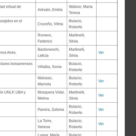
ad virtual de
Watson, María
Arévalo, Emilia
Teresa
surgidos en el
Bulacio,
Cruceño, Vilma
Roberto
Romero,
Martinelli,
Federico
Silvia
Bardoneschi,
Martinelli,
nos Aires.
Ver
Leticia
Silvia
scolares bonaerenses
Bulacio,
Villalba, Sonia
Roberto
Malvaso,
Bulacio,
Ver
Marcela
Roberto
ión UNLP, UBA y
Mosquera Vidal,
Martinelli,
Ver
Melina
Silvia
Bulacio,
Panera, Zulema
Ver
Roberto
La Torre,
Bulacio,
Ver
Vanesa
Roberto
Luque, María
Bulacio,