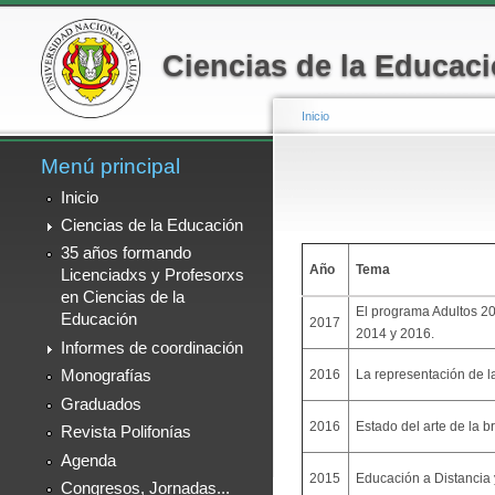
Menú secundario
Ciencias de la Educac
Inicio
Menú principal
Se encuentra usted
Inicio
Ciencias de la Educación
35 años formando
Año
Tema
Licenciadxs y Profesorxs
en Ciencias de la
El programa Adultos 200
Educación
2017
2014 y 2016.
Informes de coordinación
2016
La representación de l
Monografías
Graduados
2016
Estado del arte de la b
Revista Polifonías
Agenda
2015
Educación a Distancia
Congresos, Jornadas...