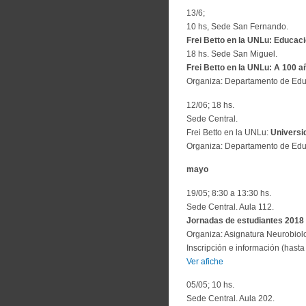
13/6;
10 hs, Sede San Fernando.
Frei Betto en la UNLu: Educac
18 hs. Sede San Miguel.
Frei Betto en la UNLu: A 100 a
Organiza: Departamento de Ed
12/06; 18 hs.
Sede Central.
Frei Betto en la UNLu:
Universi
Organiza: Departamento de Ed
mayo
19/05; 8:30 a 13:30 hs.
Sede Central. Aula 112.
Jornadas de estudiantes 2018 “
Organiza: Asignatura Neurobio
Inscripción e información (hasta 
Ver afiche
05/05; 10 hs.
Sede Central. Aula 202.