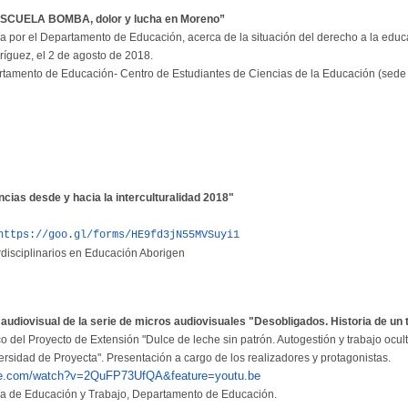
“ESCUELA BOMBA, dolor y lucha en Moreno”
a por el Departamento de Educación, acerca de la situación del derecho a la educa
guez, el 2 de agosto de 2018.
rtamento de Educación- Centro de Estudiantes de Ciencias de la Educación (sede
cias desde y hacia la interculturalidad 2018"
https://goo.gl/forms/HE9fd3jN55MVSuyi1
rdisciplinarios en Educación Aborigen
audiovisual de la serie de micros audiovisuales "Desobligados. Historia de un 
 del Proyecto de Extensión "Dulce de leche sin patrón. Autogestión y trabajo ocult
versidad de Proyecta". Presentación a cargo de los realizadores y protagonistas.
be.com/watch?v=2QuFP73UfQA&feature=youtu.be
rea de Educación y Trabajo, Departamento de Educación.