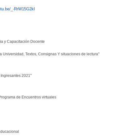
outu.be/_-RrW15G2kI
ria y Capacitación Docente
a Universidad, Textos, Consignas Y situaciones de lectura"
Ingresantes 2021"
rograma de Encuentros virtuales
 Educacional