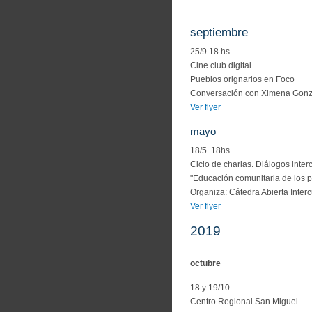
septiembre
25/9 18 hs
Cine club digital
Pueblos orignarios en Foco
Conversación con Ximena Gonz
Ver flyer
mayo
18/5. 18hs.
Ciclo de charlas. Diálogos inte
"Educación comunitaria de los 
Organiza: Cátedra Abierta Interc
Ver flyer
2019
octubre
18 y 19/10
Centro Regional San Miguel