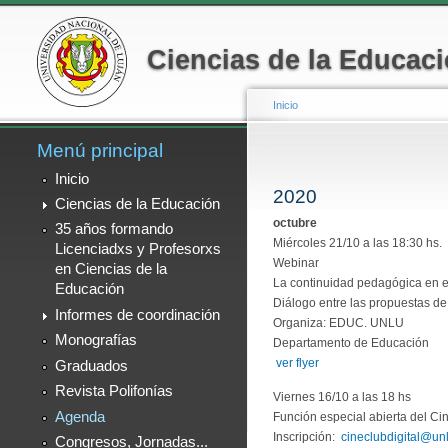
Menú secundario
Ciencias de la Educac
Inicio
Menú principal
Se encuentra usted
Inicio
2020
Ciencias de la Educación
octubre
35 años formando
Miércoles 21/10 a las 18:30 hs.
Licenciadxs y Profesorxs
Webinar
en Ciencias de la
La continuidad pedagógica en e
Educación
Diálogo entre las propuestas de 
Informes de coordinación
Organiza: EDUC. UNLU
Monografías
Departamento de Educación
ver flyer
Graduados
Revista Polifonías
Viernes 16/10 a las 18 hs
Agenda
Función especial abierta del C
Inscripción:
cineclubdigital@un
Congresos, Jornadas...