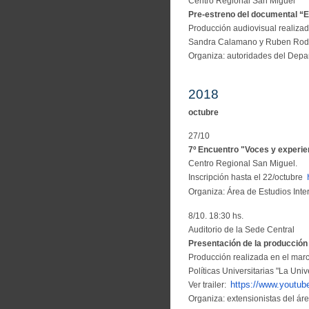
Centro Regional San Miguel
Pre-estreno del documental 
Producción audiovisual realizad
Sandra Calamano y Ruben Rodrí
Organiza: autoridades del Depa
2018
octubre
27/10
7º Encuentro "Voces y experien
Centro Regional San Miguel.
Inscripción hasta el 22/octubre
Organiza: Área de Estudios Inte
8/10. 18:30 hs.
Auditorio de la Sede Central
Presentación de la producción 
Producción realizada en el marco
Políticas Universitarias "La Uni
https://www.youtu
Ver trailer:
Organiza: extensionistas del á