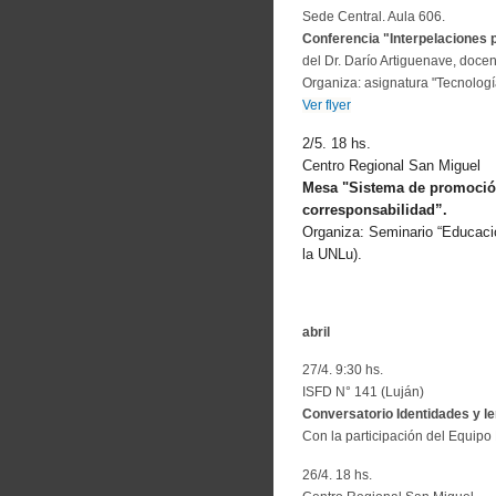
Sede Central. Aula 606.
Conferencia "Interpelaciones 
del Dr. Darío Artiguenave, doc
Organiza: asignatura "Tecnologí
Ver flyer
2/5. 18 hs.
Centro Regional San Miguel
Mesa
"Sistema de promoción 
corresponsabilidad”.
Organiza: Seminario “Educación
la UNLu).
abril
27/4. 9:30 hs.
ISFD N° 141 (Luján)
Conversatorio
Identidades y l
Con la participación del Equipo
26/4. 18 hs.