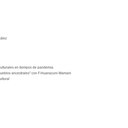
ález
rculturales en tiempos de pandemia.
pueblos ancestrales" con F.Huanacuni Mamani
ultural