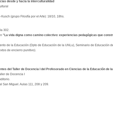
ias desde y hacia la interculturalidad
ultural
 Kusch (grupo Filosfía por el Arte): 18/10, 18hs.
la 302.
ón
"La vida digna como camino colectivo: experiencias pedagógicas que constr
ento de la Educación (Dpto de Educación de la UNLu), Seminario de Educación d
xtos de encierro punitivo).
tes del Taller de Docencia I del Profesorado en Ciencias de la Educación de l
ller de Docencia I
uditorio.
al San Miguel. Aulas 111, 208 y 209.