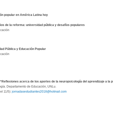
ión popular en América Latina hoy
ños de la reforma: universidad pública y desafíos populares
ucación
dad Pública y Educación Popular
ucación
Reflexiones acerca de los aportes de la neuropsicología del aprendizaje a la p
logía. Departamento de Educación, UNLu.
el 11/5):
jornadasestudiantes2018@hotmail.com