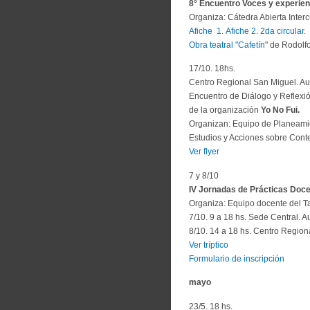
8° Encuentro Voces y experienc
Organiza: Cátedra Abierta Interc
Afiche 1
.
Afiche 2
.
2da circular
.
Obra teatral "Cafetín
" de Rodolfo
17/10. 18hs.
Centro Regional San Miguel. Au
Encuentro de Diálogo y Reflexi
de la organización
Yo No Fui.
Organizan: Equipo de Planeami
Estudios y Acciones sobre Conte
Ver flyer
7 y 8/10
IV Jornadas de Prácticas Docen
Organiza: Equipo docente del Ta
7/10. 9 a 18 hs. Sede Central. A
8/10. 14 a 18 hs. Centro Region
Ver tríptico
Formulario de inscripción
mayo
23/5. 18 hs.