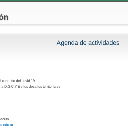
Pasar al
contenido
ión
principal
Agenda de actividades
 aquí
l contexto del covid 19
la D.G.C Y E y los desafios territoriales
ineclub
lu.edu.ar