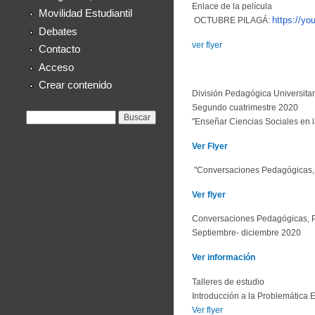
Enlace de la película
Movilidad Estudiantil
https://y
OCTUBRE PILAGÁ:
Debates
ver flyer
Contacto
Acceso
Crear contenido
División Pedagógica Universita
Segundo cuatrimestre 2020
Formulario de
Buscar
"Enseñar Ciencias Sociales en l
búsqueda
Ver Flyer
"Conversaciones Pedagógicas, 
Ver flyer
Conversaciones Pedagógicas, P
Septiembre- diciembre 2020
Ver información
Talleres de estudio
Introducción a la Problemática
Ver flyer