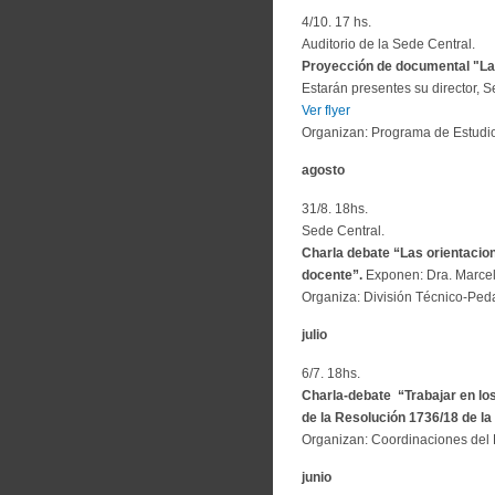
4/10. 17 hs.
Auditorio de la Sede Central.
Proyección de documental "La m
Estarán presentes su director, Se
Ver flyer
Organizan: Programa de Estudios
agosto
31/8. 18hs.
Sede Central.
Charla debate “Las orientacion
docente”.
Exponen: Dra. Marcel
Organiza: División Técnico-Ped
julio
6/7. 18hs.
Charla-debate “Trabajar en los
de la Resolución 1736/18 de l
Organizan: Coordinaciones del P
junio